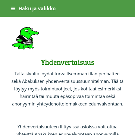
Siirry
Haku ja valikko
sivun
sisältöön
Abakus ry
Yhdenvertaisuus
Tältä sivulta löydät turvallisemman tilan periaatteet
sekä Abakuksen yhdenvertaisuussuunnitelman. Täältä
löytyy myös toimintaohjeet, jos kohtaat esimerkiksi
häirintää tai muuta epäsopivaa toimintaa sekä
anonyymin yhteydenottolomakkeen edunvalvontaan.
Yhdenvertaisuuteen liittyvissä asioissa voit ottaa
yhteyttä Abakuksen edunvalvontaan anonyymillä