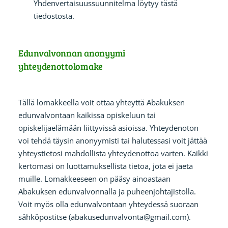
Yhdenvertaisuussuunnitelma löytyy tästä
tiedostosta.
Edunvalvonnan anonyymi
yhteydenottolomake
Tällä lomakkeella voit ottaa yhteyttä Abakuksen
edunvalvontaan kaikissa opiskeluun tai
opiskelijaelämään liittyvissä asioissa. Yhteydenoton
voi tehdä täysin anonyymisti tai halutessasi voit jättää
yhteystietosi mahdollista yhteydenottoa varten. Kaikki
kertomasi on luottamuksellista tietoa, jota ei jaeta
muille. Lomakkeeseen on pääsy ainoastaan
Abakuksen edunvalvonnalla ja puheenjohtajistolla.
Voit myös olla edunvalvontaan yhteydessä suoraan
sähköpostitse (abakusedunvalvonta@gmail.com).