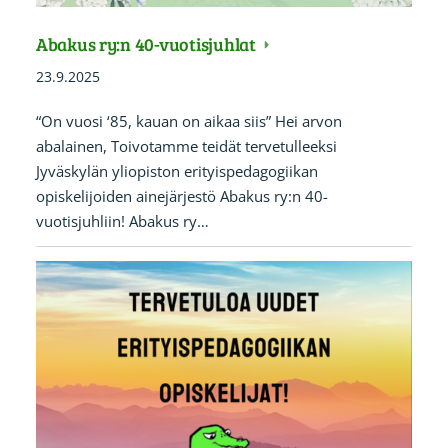
Abakus ry:n 40-vuotisjuhlat
23.9.2025
“On vuosi ‘85, kauan on aikaa siis” Hei arvon
abalainen, Toivotamme teidät tervetulleeksi
Jyväskylän yliopiston erityispedagogiikan
opiskelijoiden ainejärjestö Abakus ry:n 40-
vuotisjuhliin! Abakus ry…